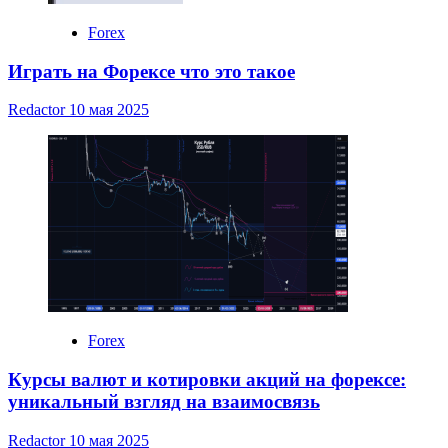
Forex
Играть на Форексе что это такое
Redactor
10 мая 2025
Forex
Курсы валют и котировки акций на форексе:
уникальный взгляд на взаимосвязь
Redactor
10 мая 2025