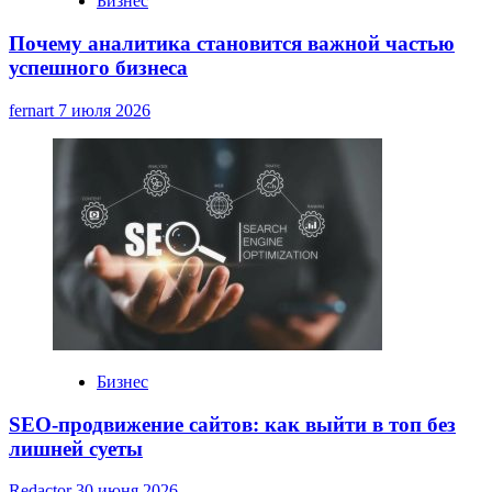
Бизнес
Почему аналитика становится важной частью
успешного бизнеса
fernart
7 июля 2026
Бизнес
SEO-продвижение сайтов: как выйти в топ без
лишней суеты
Redactor
30 июня 2026