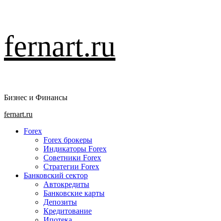
Перейти
fernart.ru
к
содержимому
Бизнес и Финансы
Основное
fernart.ru
меню
Forex
Forex брокеры
Индикаторы Forex
Советники Forex
Стратегии Forex
Банковский сектор
Автокредиты
Банковские карты
Депозиты
Кредитование
Ипотека