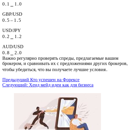
0․1 ⎯ 1․0
GBP/USD
0․5 ‒ 1․5
USD/JPY
0․2 ⎯ 1․2
AUD/USD
0․8 ⎯ 2․0
Важно регулярно проверять спреды, предлагаемые вашим
брокером, и сравнивать их с предложениями других брокеров,
чтобы убедиться, что вы получаете лучшие условия․
Навигация
Предыдущий
Кто успешен на Форексе
Следующий:
Хенд мейд идеи как для бизнеса
записи