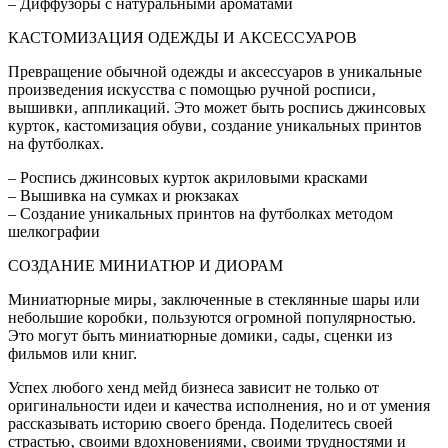
– Диффузоры с натуральными ароматами
КАСТОМИЗАЦИЯ ОДЕЖДЫ И АКСЕССУАРОВ
Превращение обычной одежды и аксессуаров в уникальные
произведения искусства с помощью ручной росписи‚
вышивки‚ аппликаций. Это может быть роспись джинсовых
курток‚ кастомизация обуви‚ создание уникальных принтов
на футболках.
– Роспись джинсовых курток акриловыми красками
– Вышивка на сумках и рюкзаках
– Создание уникальных принтов на футболках методом
шелкографии
СОЗДАНИЕ МИНИАТЮР И ДИОРАМ
Миниатюрные миры‚ заключенные в стеклянные шары или
небольшие коробки‚ пользуются огромной популярностью.
Это могут быть миниатюрные домики‚ сады‚ сценки из
фильмов или книг.
Успех любого хенд мейд бизнеса зависит не только от
оригинальности идеи и качества исполнения‚ но и от умения
рассказывать историю своего бренда. Поделитесь своей
страстью‚ своими вдохновениями‚ своими трудностями и