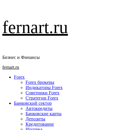
Перейти
fernart.ru
к
содержимому
Бизнес и Финансы
Основное
fernart.ru
меню
Forex
Forex брокеры
Индикаторы Forex
Советники Forex
Стратегии Forex
Банковский сектор
Автокредиты
Банковские карты
Депозиты
Кредитование
Ипотека