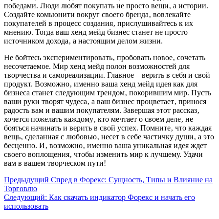
победами. Люди любят покупать не просто вещи‚ а истории.
Создайте комьюнити вокруг своего бренда‚ вовлекайте
покупателей в процесс создания‚ прислушивайтесь к их
мнению. Тогда ваш хенд мейд бизнес станет не просто
источником дохода‚ а настоящим делом жизни.
Не бойтесь экспериментировать‚ пробовать новое‚ сочетать
несочетаемое. Мир хенд мейд полон возможностей для
творчества и самореализации. Главное – верить в себя и свой
продукт. Возможно‚ именно ваша хенд мейд идея как для
бизнеса станет следующим трендом‚ покорившим мир. Пусть
ваши руки творят чудеса‚ а ваш бизнес процветает‚ принося
радость вам и вашим покупателям. Завершая этот рассказ‚
хочется пожелать каждому‚ кто мечтает о своем деле‚ не
бояться начинать и верить в свой успех. Помните‚ что каждая
вещь‚ сделанная с любовью‚ несет в себе частичку души‚ а это
бесценно. И‚ возможно‚ именно ваша уникальная идея ждет
своего воплощения‚ чтобы изменить мир к лучшему. Удачи
вам в вашем творческом пути!
Навигация
Предыдущий
Спред в Форекс: Сущность, Типы и Влияние на
Торговлю
записи
Следующий:
Как скачать индикатор Форекс и начать его
использовать