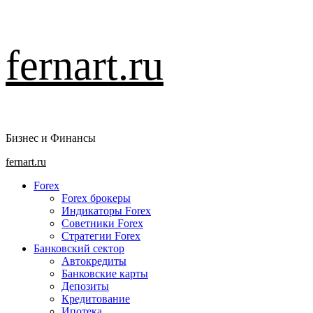
Перейти
fernart.ru
к
содержимому
Бизнес и Финансы
Основное
fernart.ru
меню
Forex
Forex брокеры
Индикаторы Forex
Советники Forex
Стратегии Forex
Банковский сектор
Автокредиты
Банковские карты
Депозиты
Кредитование
Ипотека