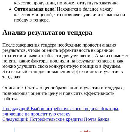
качестве продукции, но может отпугнуть заказчика.
Оптимальная цена⁚
Находится в балансе между
качеством и ценой, что позволяет увеличить шансы на
победу в тендере.
Анализ результатов тендера
После завершения тендера необходимо провести анализ
результатов, чтобы оценить эффективность выбранной
стратегии и выявить области для улучшения. Анализ поможет
понять, какие факторы повлияли на результат тендера и как
можно улучшить свою конкурентную позицию в будущем.
Это важный этап для повышения эффективности участия в
тендерах.
Описание⁚ Статья о ценообразовании и участии в тендерах,
позволяющая оценить цену и повысить эффективность
работы.
Навигация
Предыдущий
Выбор потребительского кредита: факторы,
влияющие на процентную ставку
записи
Следующий:
Потребительские кредиты Почта Банка