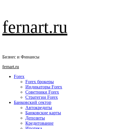
Перейти
fernart.ru
к
содержимому
Бизнес и Финансы
Основное
fernart.ru
меню
Forex
Forex брокеры
Индикаторы Forex
Советники Forex
Стратегии Forex
Банковский сектор
Автокредиты
Банковские карты
Депозиты
Кредитование
Ипотека