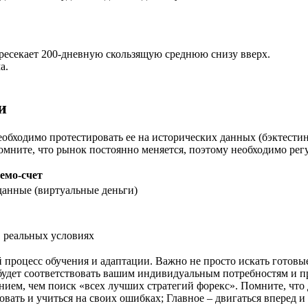
ересекает 200-дневную скользящую среднюю снизу вверх.
а.
и
обходимо протестировать ее на исторических данных (бэктестинг
омните, что рынок постоянно меняется, поэтому необходимо рег
емо-счет
анные (виртуальные деньги)
в реальных условиях
й процесс обучения и адаптации. Важно не просто искать готов
я будет соответствовать вашим индивидуальным потребностям и 
нием, чем поиск «всех лучших стратегий форекс». Помните, что
вать и учиться на своих ошибках; Главное – двигаться вперед и 