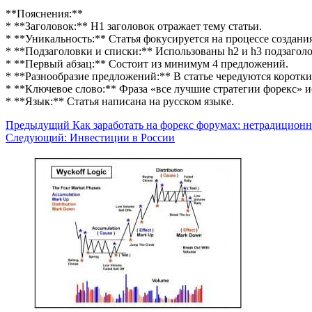
**Пояснения:**
* **Заголовок:** H1 заголовок отражает тему статьи.
* **Уникальность:** Статья фокусируется на процессе создания
* **Подзаголовки и списки:** Использованы h2 и h3 подзагол
* **Первый абзац:** Состоит из минимум 4 предложений.
* **Разнообразие предложений:** В статье чередуются коротк
* **Ключевое слово:** Фраза «все лучшие стратегии форекс» испо
* **Язык:** Статья написана на русском языке.
Навигация
Предыдущий
Как заработать на форекс форумах: нетрадицион
Следующий:
Инвестиции в России
записи