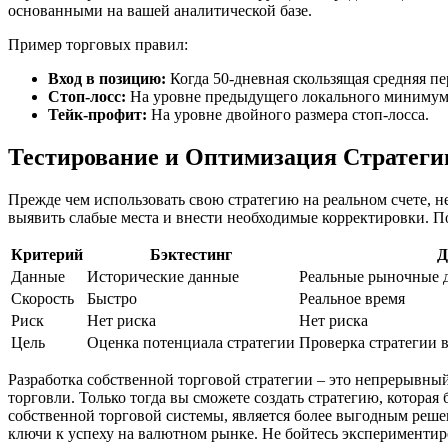
основанными на вашей аналитической базе.
Пример торговых правил:
Вход в позицию:
Когда 50-дневная скользящая средняя п
Стоп-лосс:
На уровне предыдущего локального минимум
Тейк-профит:
На уровне двойного размера стоп-лосса.
Тестирование и Оптимизация Стратеги
Прежде чем использовать свою стратегию на реальном счете, не
выявить слабые места и внести необходимые корректировки. П
Критерий
Бэктестинг
Д
Данные
Исторические данные
Реальные рыночные д
Скорость
Быстро
Реальное время
Риск
Нет риска
Нет риска
Цель
Оценка потенциала стратегии
Проверка стратегии 
Разработка собственной торговой стратегии – это непрерывны
торговли. Только тогда вы сможете создать стратегию, котора
собственной торговой системы, является более выгодным реше
ключи к успеху на валютном рынке. Не бойтесь экспериментиро