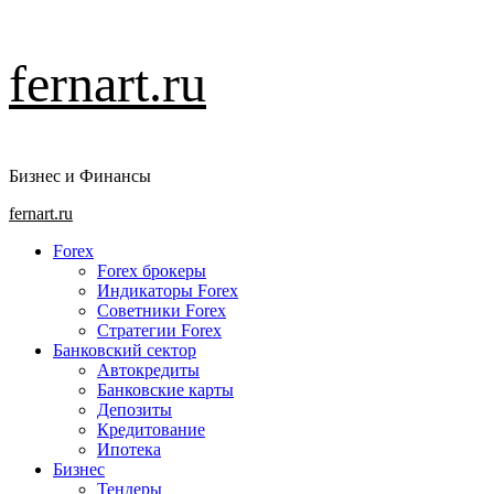
Перейти
fernart.ru
к
содержимому
Бизнес и Финансы
Основное
fernart.ru
меню
Forex
Forex брокеры
Индикаторы Forex
Советники Forex
Стратегии Forex
Банковский сектор
Автокредиты
Банковские карты
Депозиты
Кредитование
Ипотека
Бизнес
Тендеры