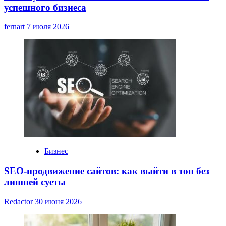
успешного бизнеса
fernart
7 июля 2026
Бизнес
SEO-продвижение сайтов: как выйти в топ без
лишней суеты
Redactor
30 июня 2026