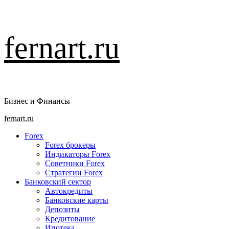
Перейти
fernart.ru
к
содержимому
Бизнес и Финансы
Основное
fernart.ru
меню
Forex
Forex брокеры
Индикаторы Forex
Советники Forex
Стратегии Forex
Банковский сектор
Автокредиты
Банковские карты
Депозиты
Кредитование
Ипотека