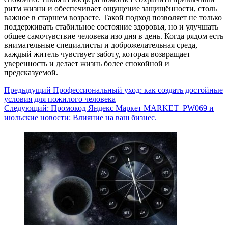
ритм жизни и обеспечивает ощущение защищённости, столь
важное в старшем возрасте. Такой подход позволяет не только
поддерживать стабильное состояние здоровья, но и улучшать
общее самочувствие человека изо дня в день. Когда рядом есть
внимательные специалисты и доброжелательная среда,
каждый житель чувствует заботу, которая возвращает
уверенность и делает жизнь более спокойной и
предсказуемой.
Навигация
Предыдущий
Профессиональный уход: как создать достойные
условия для пожилого человека
записи
Следующий:
Промокод Яндекс Маркет MARKET_PW069 и
июльские новости: Влияние на ваш бизнес.