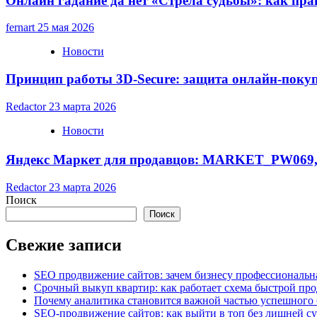
Онлайн гадание да нет «Стрела судьбы»: как пр
fernart
25 мая 2026
Новости
Принцип работы 3D-Secure: защита онлайн-поку
Redactor
23 марта 2026
Новости
Яндекс Маркет для продавцов: MARKET_PW069, 
Redactor
23 марта 2026
Поиск
Поиск
Свежие записи
SEO продвижение сайтов: зачем бизнесу профессиональн
Срочный выкуп квартир: как работает схема быстрой пр
Почему аналитика становится важной частью успешного 
SEO-продвижение сайтов: как выйти в топ без лишней с