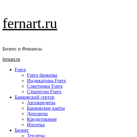
Перейти
fernart.ru
к
содержимому
Бизнес и Финансы
Основное
fernart.ru
меню
Forex
Forex брокеры
Индикаторы Forex
Советники Forex
Стратегии Forex
Банковский сектор
Автокредиты
Банковские карты
Депозиты
Кредитование
Ипотека
Бизнес
Тендеры