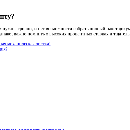
енту?
ьги нужны срочно‚ и нет возможности собрать полный пакет док
Однако‚ важно помнить о высоких процентных ставках и тщатель
ая механическая чистка!
дня?