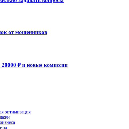
авильно задавать вопросы
пок от мошенников
20000 ₽ и новые комиссии
ая оптимизация
одажи
бизнеса
уеты