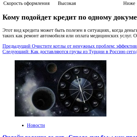
Скорость оформления
Высокая
Ниже
Кому подойдет кредит по одному докум
Этот вид кредита может быть полезен в ситуациях‚ когда ден
таких как ремонт автомобиля или оплата медицинских услуг. 
Навигация
Предыдущий
Очистите котлы от ненужных проблем: эффективн
Следующий:
Как доставляются грузы из Турции в Россию сего
записи
Новости