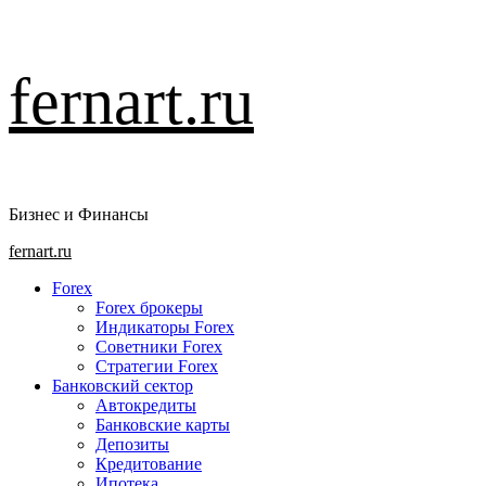
Перейти
fernart.ru
к
содержимому
Бизнес и Финансы
Основное
fernart.ru
меню
Forex
Forex брокеры
Индикаторы Forex
Советники Forex
Стратегии Forex
Банковский сектор
Автокредиты
Банковские карты
Депозиты
Кредитование
Ипотека