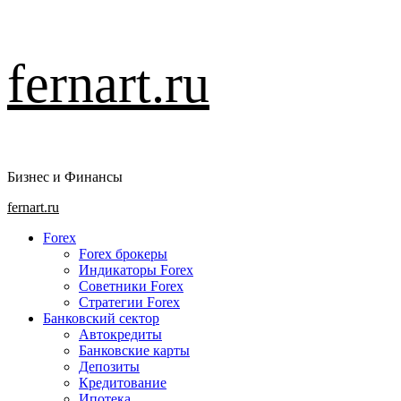
Перейти
fernart.ru
к
содержимому
Бизнес и Финансы
Основное
fernart.ru
меню
Forex
Forex брокеры
Индикаторы Forex
Советники Forex
Стратегии Forex
Банковский сектор
Автокредиты
Банковские карты
Депозиты
Кредитование
Ипотека