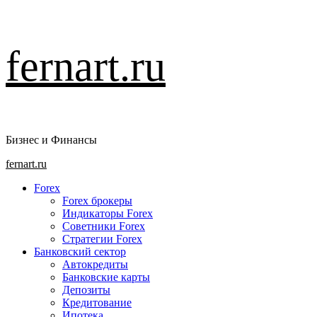
Перейти
fernart.ru
к
содержимому
Бизнес и Финансы
Основное
fernart.ru
меню
Forex
Forex брокеры
Индикаторы Forex
Советники Forex
Стратегии Forex
Банковский сектор
Автокредиты
Банковские карты
Депозиты
Кредитование
Ипотека