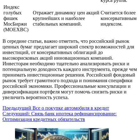
курса рубля.
Индекс
голубых
Отражает динамику цен акций
Считается более
фишек
крупнейших и наиболее
консервативным
МосБиржи
стабильных компаний.
индексом.
(MOEXBC)
В середине статьи, важно отметить, что российский рынок
ценных бумаг предлагает широкий спектр возможностей для
инвестиций, от консервативных облигаций до
высокорисковых акций инновационных компаний.
Инвесторам необходимо тщательно анализировать риски и
потенциальную доходность каждого инструмента, прежде чем
принимать инвестиционные решения. Российский фондовый
рынок требует грамотного подхода и понимания специфики
российской экономики. Профессиональные консультации и
диверсификация портфеля могут помочь снизить риски и
увеличить вероятность успеха.
Навигация
Предыдущий
Все о покупке автомобиля в кредит
Следующий:
Связь банк ипотека рефинансирование:
записи
Оптимизация кредитных обязательств