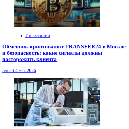
Инвестиции
Обменник криптовалют TRANSFER24 в Москве
и безопасность: какие сигналы должны
насторожить клиента
fernart
4 мая 2026