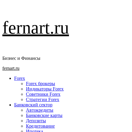
Перейти
fernart.ru
к
содержимому
Бизнес и Финансы
Основное
fernart.ru
меню
Forex
Forex брокеры
Индикаторы Forex
Советники Forex
Стратегии Forex
Банковский сектор
Автокредиты
Банковские карты
Депозиты
Кредитование
Ипотека