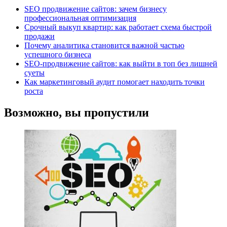
SEO продвижение сайтов: зачем бизнесу
профессиональная оптимизация
Срочный выкуп квартир: как работает схема быстрой
продажи
Почему аналитика становится важной частью
успешного бизнеса
SEO-продвижение сайтов: как выйти в топ без лишней
суеты
Как маркетинговый аудит помогает находить точки
роста
Возможно, вы пропустили