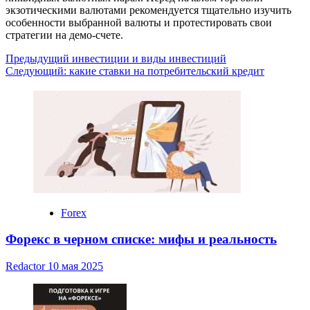
экзотическими валютами рекомендуется тщательно изучить
особенности выбранной валюты и протестировать свои
стратегии на демо-счете.
Навигация
Предыдущий
инвестиции и виды инвестиций
Следующий:
какие ставки на потребительский кредит
записи
Forex
Форекс в черном списке: мифы и реальность
Redactor
10 мая 2025