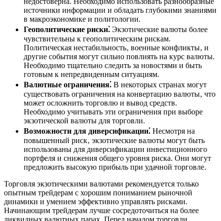
недостоверна. Необходимо использовать разнообразные
источники информации и обладать глубокими знаниями
в макроэкономике и политологии.
Геополитические риски⁚
Экзотические валюты более
чувствительны к геополитическим рискам.
Политическая нестабильность‚ военные конфликты‚ и
другие события могут сильно повлиять на курс валюты.
Необходимо тщательно следить за новостями и быть
готовым к непредвиденным ситуациям.
Валютные ограничения⁚
В некоторых странах могут
существовать ограничения на конвертацию валюты‚ что
может осложнить торговлю и вывод средств.
Необходимо учитывать эти ограничения при выборе
экзотической валюты для торговли.
Возможности для диверсификации⁚
Несмотря на
повышенный риск‚ экзотические валюты могут быть
использованы для диверсификации инвестиционного
портфеля и снижения общего уровня риска. Они могут
предложить высокую прибыль при удачной торговле.
Торговля экзотическими валютами рекомендуется только
опытным трейдерам с хорошим пониманием рыночной
динамики и умением эффективно управлять рисками.
Начинающим трейдерам лучше сосредоточиться на более
ликвидных валютных парах. Перед началом торговли