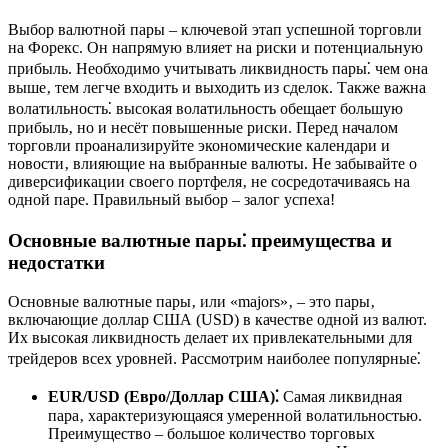
Выбор валютной пары – ключевой этап успешной торговли
на Форекс. Он напрямую влияет на риски и потенциальную
прибыль. Необходимо учитывать ликвидность пары⁚ чем она
выше‚ тем легче входить и выходить из сделок. Также важна
волатильность⁚ высокая волатильность обещает большую
прибыль‚ но и несёт повышенные риски. Перед началом
торговли проанализируйте экономические календари и
новости‚ влияющие на выбранные валюты. Не забывайте о
диверсификации своего портфеля‚ не сосредотачиваясь на
одной паре. Правильный выбор – залог успеха!
Основные валютные пары⁚ преимущества и
недостатки
Основные валютные пары‚ или «majors»‚ – это пары‚
включающие доллар США (USD) в качестве одной из валют.
Их высокая ликвидность делает их привлекательными для
трейдеров всех уровней. Рассмотрим наиболее популярные⁚
EUR/USD (Евро/Доллар США)⁚
Самая ликвидная
пара‚ характеризующаяся умеренной волатильностью.
Преимущество – большое количество торговых