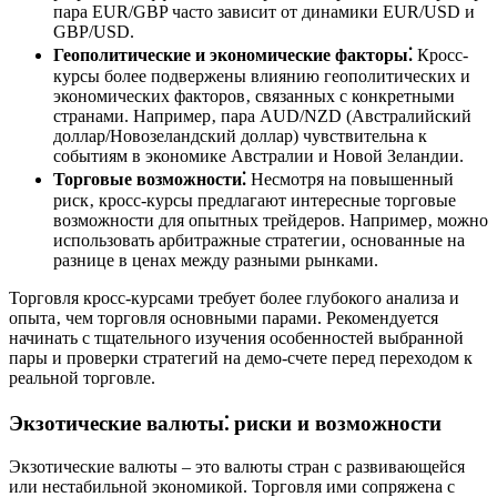
пара EUR/GBP часто зависит от динамики EUR/USD и
GBP/USD.
Геополитические и экономические факторы⁚
Кросс-
курсы более подвержены влиянию геополитических и
экономических факторов‚ связанных с конкретными
странами. Например‚ пара AUD/NZD (Австралийский
доллар/Новозеландский доллар) чувствительна к
событиям в экономике Австралии и Новой Зеландии.
Торговые возможности⁚
Несмотря на повышенный
риск‚ кросс-курсы предлагают интересные торговые
возможности для опытных трейдеров. Например‚ можно
использовать арбитражные стратегии‚ основанные на
разнице в ценах между разными рынками.
Торговля кросс-курсами требует более глубокого анализа и
опыта‚ чем торговля основными парами. Рекомендуется
начинать с тщательного изучения особенностей выбранной
пары и проверки стратегий на демо-счете перед переходом к
реальной торговле.
Экзотические валюты⁚ риски и возможности
Экзотические валюты – это валюты стран с развивающейся
или нестабильной экономикой. Торговля ими сопряжена с