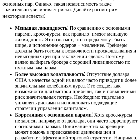
основных пар. Однако‚ такая независимость также
значительно увеличивает риски. Давайте рассмотрим
некоторые аспекты⁚
Меньшая ликвидность⁚
По сравнению с основными
парами‚ кросс-курсы‚ как правило‚ имеют меньшую
ликвидность. Это означает‚ что спреды могут быть
шире‚ а исполнение ордеров – медленнее. Трейдеры
должны быть готовы к возможности проскальзывания и
невыгодных цен при заключении сделок. Поэтому
важно выбирать брокера с хорошей ликвидностью по
нужным вам парам.
Более высокая волатильность⁚
Отсутствие доллара
США в качестве одной из валют часто приводит к более
значительным колебаниям курса. Это создает как
возможности для быстрой прибыли‚ так и повышенный
риск значительных потерь. Необходимо тщательно
управлять рисками и использовать подходящие
стратегии управления капиталом.
Корреляция с основными парами⁚
Хотя кросс-курсы
не зависят напрямую от доллара‚ они часто коррелируют
с основными парами. Понимание этих корреляций
может помочь в предсказании движения цен и
разработке эффективной торговой стратегии. Например‚