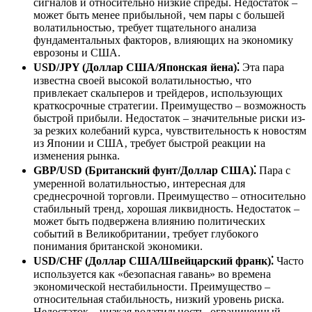
сигналов и относительно низкие спреды. Недостаток –
может быть менее прибыльной‚ чем пары с большей
волатильностью‚ требует тщательного анализа
фундаментальных факторов‚ влияющих на экономику
еврозоны и США.
USD/JPY (Доллар США/Японская йена)⁚
Эта пара
известна своей высокой волатильностью‚ что
привлекает скальперов и трейдеров‚ использующих
краткосрочные стратегии. Преимущество – возможность
быстрой прибыли. Недостаток – значительные риски из-
за резких колебаний курса‚ чувствительность к новостям
из Японии и США‚ требует быстрой реакции на
изменения рынка.
GBP/USD (Британский фунт/Доллар США)⁚
Пара с
умеренной волатильностью‚ интересная для
среднесрочной торговли. Преимущество – относительно
стабильный тренд‚ хорошая ликвидность. Недостаток –
может быть подвержена влиянию политических
событий в Великобритании‚ требует глубокого
понимания британской экономики.
USD/CHF (Доллар США/Швейцарский франк)⁚
Часто
используется как «безопасная гавань» во времена
экономической нестабильности. Преимущество –
относительная стабильность‚ низкий уровень риска.
Недостаток – низкая волатильность‚ ограниченный