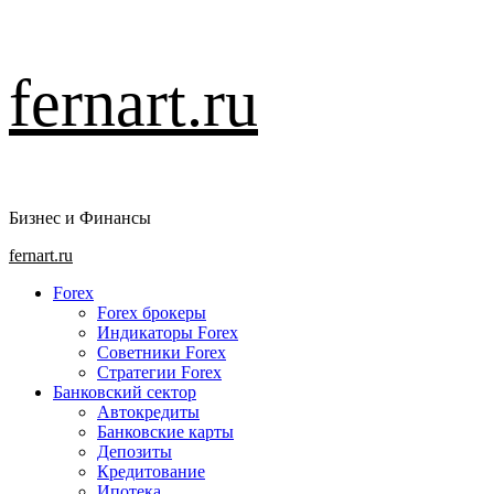
Перейти
fernart.ru
к
содержимому
Бизнес и Финансы
Основное
fernart.ru
меню
Forex
Forex брокеры
Индикаторы Forex
Советники Forex
Стратегии Forex
Банковский сектор
Автокредиты
Банковские карты
Депозиты
Кредитование
Ипотека