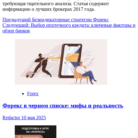
требующая тщательного анализа. Статья содержит
информацию о лучших брокерах 2017 года.
Навигация
Предыдущий
Безиндикаторные стратегии Форекс
Следующий:
Выбор ипотечного кредита: ключевые факторы и
записи
обзор банков
Forex
Форекс в черном списке: мифы и реальность
Redactor
10 мая 2025