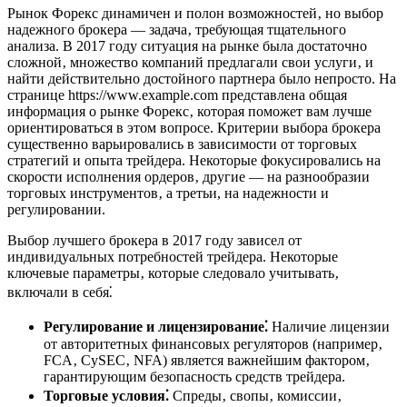
Рынок Форекс динамичен и полон возможностей‚ но выбор
надежного брокера — задача‚ требующая тщательного
анализа. В 2017 году ситуация на рынке была достаточно
сложной‚ множество компаний предлагали свои услуги‚ и
найти действительно достойного партнера было непросто. На
странице https://www.example.com представлена общая
информация о рынке Форекс‚ которая поможет вам лучше
ориентироваться в этом вопросе. Критерии выбора брокера
существенно варьировались в зависимости от торговых
стратегий и опыта трейдера. Некоторые фокусировались на
скорости исполнения ордеров‚ другие — на разнообразии
торговых инструментов‚ а третьи, на надежности и
регулировании.
Выбор лучшего брокера в 2017 году зависел от
индивидуальных потребностей трейдера. Некоторые
ключевые параметры‚ которые следовало учитывать‚
включали в себя⁚
Регулирование и лицензирование⁚
Наличие лицензии
от авторитетных финансовых регуляторов (например‚
FCA‚ CySEC‚ NFA) является важнейшим фактором‚
гарантирующим безопасность средств трейдера.
Торговые условия⁚
Спреды‚ свопы‚ комиссии‚