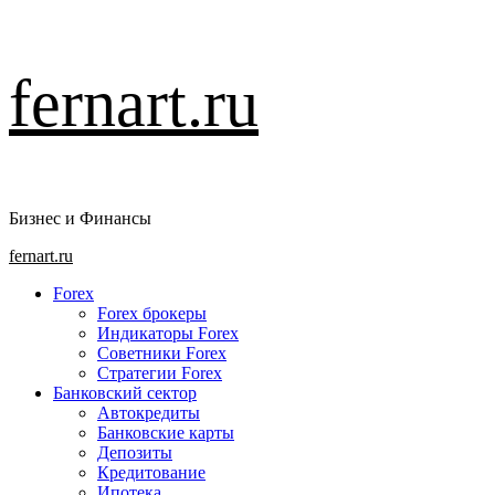
Перейти
fernart.ru
к
содержимому
Бизнес и Финансы
Основное
fernart.ru
меню
Forex
Forex брокеры
Индикаторы Forex
Советники Forex
Стратегии Forex
Банковский сектор
Автокредиты
Банковские карты
Депозиты
Кредитование
Ипотека