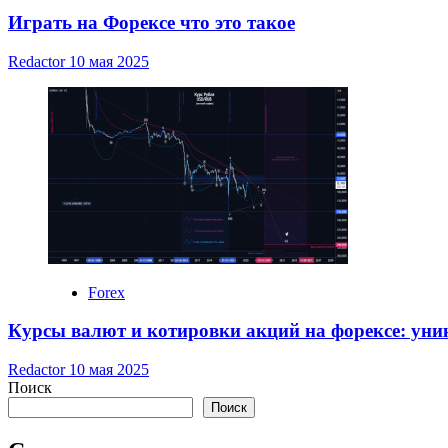
Играть на Форексе что это такое
Redactor
10 мая 2025
Forex
Курсы валют и котировки акций на форексе: уни
Redactor
10 мая 2025
Поиск
Поиск