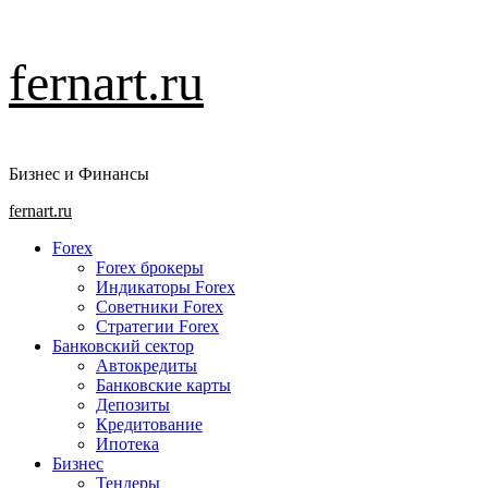
Перейти
fernart.ru
к
содержимому
Бизнес и Финансы
Основное
fernart.ru
меню
Forex
Forex брокеры
Индикаторы Forex
Советники Forex
Стратегии Forex
Банковский сектор
Автокредиты
Банковские карты
Депозиты
Кредитование
Ипотека
Бизнес
Тендеры