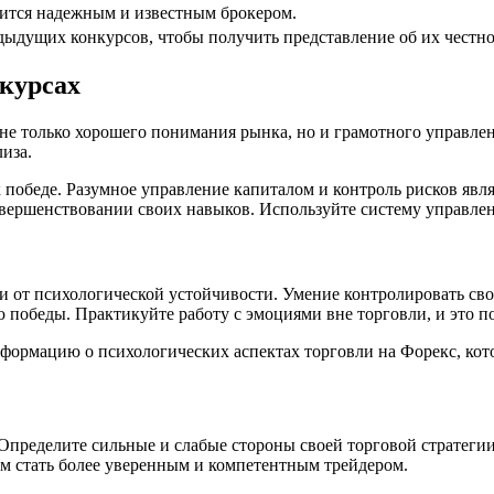
дится надежным и известным брокером.
ыдущих конкурсов, чтобы получить представление об их честно
нкурсах
 не только хорошего понимания рынка, но и грамотного управле
иза.
к победе. Разумное управление капиталом и контроль рисков явл
овершенствовании своих навыков. Используйте систему управле
но и от психологической устойчивости. Умение контролировать с
победы. Практикуйте работу с эмоциями вне торговли, и это п
нформацию о психологических аспектах торговли на Форекс, кото
Определите сильные и слабые стороны своей торговой стратегии
м стать более уверенным и компетентным трейдером.