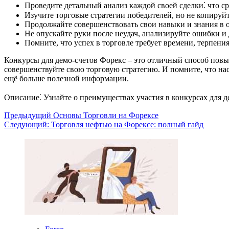
Проведите детальный анализ каждой своей сделки⁚ что сра
Изучите торговые стратегии победителей, но не копируйт
Продолжайте совершенствовать свои навыки и знания в 
Не опускайте руки после неудач, анализируйте ошибки и 
Помните, что успех в торговле требует времени, терпени
Конкурсы для демо-счетов Форекс – это отличный способ повыс
совершенствуйте свою торговую стратегию. И помните, что нас
ещё больше полезной информации.
Описание⁚ Узнайте о преимуществах участия в конкурсах для 
Навигация
Предыдущий
Основы Торговли на Форексе
Следующий:
Торговля нефтью на Форексе: полный гайд
записи