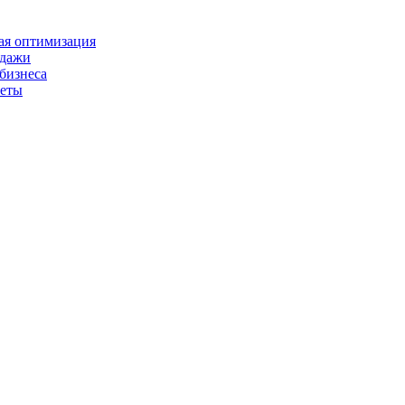
ая оптимизация
одажи
бизнеса
уеты