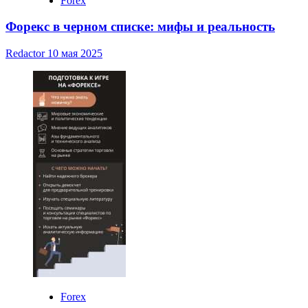
Forex
Форекс в черном списке: мифы и реальность
Redactor
10 мая 2025
Forex