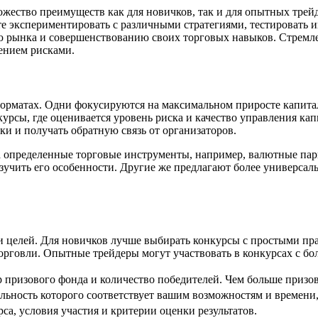
ожество преимуществ как для новичков, так и для опытных трей
е экспериментировать с различными стратегиями, тестировать и
 рынка и совершенствованию своих торговых навыков. Стремлени
ением рисками.
орматах. Одни фокусируются на максимальном приросте капитал
рсы, где оценивается уровень риска и качество управления кап
и и получать обратную связь от организаторов.
 определенные торговые инструменты, например, валютные пар
зучить его особенности. Другие же предлагают более универсал
и целей. Для новичков лучше выбирать конкурсы с простыми пр
орговли. Опытные трейдеры могут участвовать в конкурсах с 
 призового фонда и количество победителей. Чем больше призов
льность которого соответствует вашим возможностям и времени,
а, условия участия и критерии оценки результатов.