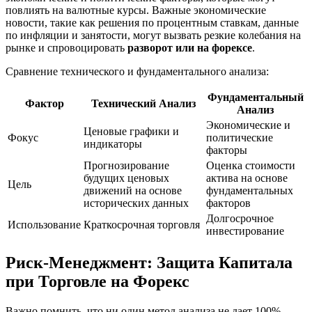
повлиять на валютные курсы. Важные экономические
новости, такие как решения по процентным ставкам, данные
по инфляции и занятости, могут вызвать резкие колебания на
рынке и спровоцировать
разворот или на форексе
.
Сравнение технического и фундаментального анализа:
Фундаментальный
Фактор
Технический Анализ
Анализ
Экономические и
Ценовые графики и
Фокус
политические
индикаторы
факторы
Прогнозирование
Оценка стоимости
будущих ценовых
актива на основе
Цель
движений на основе
фундаментальных
исторических данных
факторов
Долгосрочное
Использование
Краткосрочная торговля
инвестирование
Риск-Менеджмент: Защита Капитала
при Торговле на Форекс
Важно помнить, что ни один метод анализа не дает 100%