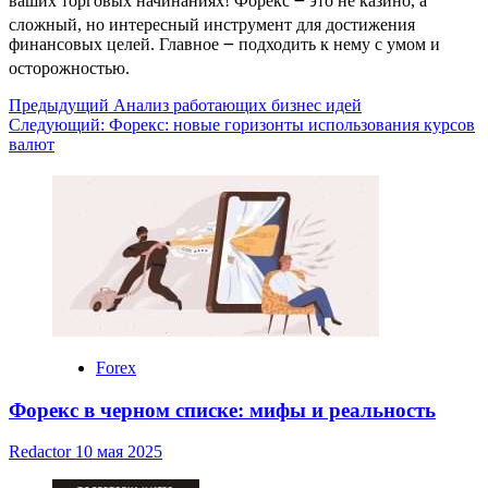
ваших торговых начинаниях! Форекс ౼ это не казино, а
сложный, но интересный инструмент для достижения
финансовых целей. Главное ౼ подходить к нему с умом и
осторожностью.
Навигация
Предыдущий
Анализ работающих бизнес идей
Следующий:
Форекс: новые горизонты использования курсов
записи
валют
Forex
Форекс в черном списке: мифы и реальность
Redactor
10 мая 2025