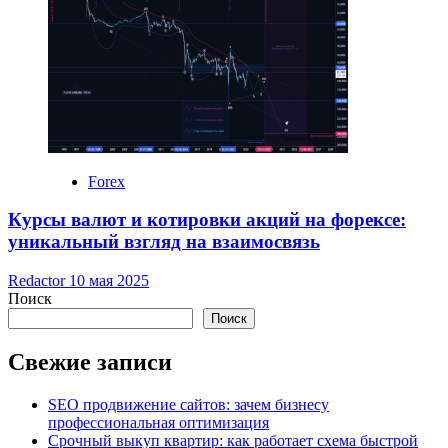
Forex
Курсы валют и котировки акций на форексе:
уникальный взгляд на взаимосвязь
Redactor
10 мая 2025
Поиск
Поиск
Свежие записи
SEO продвижение сайтов: зачем бизнесу
профессиональная оптимизация
Срочный выкуп квартир: как работает схема быстрой