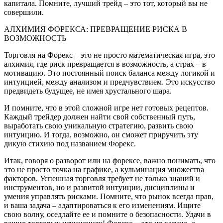
капитала. Помните, лучший трейд – это тот, который вы не
совершили.
АЛХИМИЯ ФОРЕКСА: ПРЕВРАЩЕНИЕ РИСКА В
ВОЗМОЖНОСТЬ
Торговля на Форекс – это не просто математическая игра, это
алхимия, где риск превращается в возможность, а страх – в
мотивацию. Это постоянный поиск баланса между логикой и
интуицией, между анализом и предчувствием. Это искусство
предвидеть будущее, не имея хрустального шара.
И помните, что в этой сложной игре нет готовых рецептов.
Каждый трейдер должен найти свой собственный путь,
выработать свою уникальную стратегию, развить свою
интуицию. И тогда, возможно, он сможет приручить эту
дикую стихию под названием Форекс.
Итак, говоря о разворот или на форексе, важно понимать, что
это не просто точка на графике, а кульминация множества
факторов. Успешная торговля требует не только знаний и
инструментов, но и развитой интуиции, дисциплины и
умения управлять рисками. Помните, что рынок всегда прав,
и ваша задача – адаптироваться к его изменениям. Ищите
свою волну, оседлайте ее и помните о безопасности. Удачи в