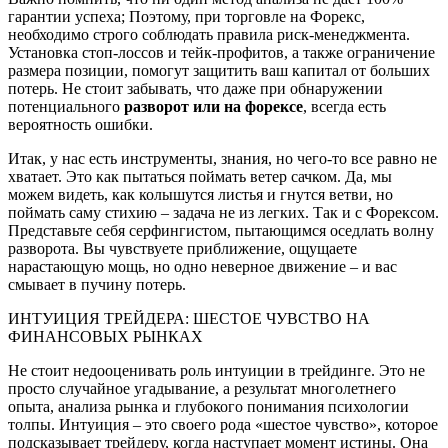
гарантии успеха; Поэтому, при торговле на Форекс,
необходимо строго соблюдать правила риск-менеджмента.
Установка стоп-лоссов и тейк-профитов, а также ограничение
размера позиции, помогут защитить ваш капитал от больших
потерь. Не стоит забывать, что даже при обнаружении
потенциального
разворот или на форексе
, всегда есть
вероятность ошибки.
Итак, у нас есть инструменты, знания, но чего-то все равно не
хватает. Это как пытаться поймать ветер сачком. Да, мы
можем видеть, как колышутся листья и гнутся ветви, но
поймать саму стихию – задача не из легких. Так и с Форексом.
Представьте себя серфингистом, пытающимся оседлать волну
разворота. Вы чувствуете приближение, ощущаете
нарастающую мощь, но одно неверное движение – и вас
смывает в пучину потерь.
ИНТУИЦИЯ ТРЕЙДЕРА: ШЕСТОЕ ЧУВСТВО НА
ФИНАНСОВЫХ РЫНКАХ
Не стоит недооценивать роль интуиции в трейдинге. Это не
просто случайное угадывание, а результат многолетнего
опыта, анализа рынка и глубокого понимания психологии
толпы. Интуиция – это своего рода «шестое чувство», которое
подсказывает трейдеру, когда наступает момент истины. Она