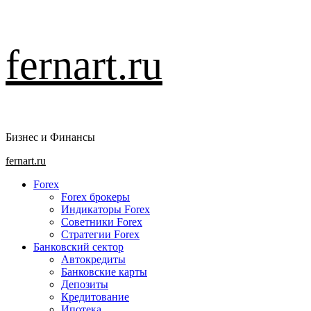
Перейти
fernart.ru
к
содержимому
Бизнес и Финансы
Основное
fernart.ru
меню
Forex
Forex брокеры
Индикаторы Forex
Советники Forex
Стратегии Forex
Банковский сектор
Автокредиты
Банковские карты
Депозиты
Кредитование
Ипотека