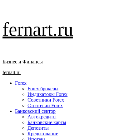
Перейти
fernart.ru
к
содержимому
Бизнес и Финансы
Основное
fernart.ru
меню
Forex
Forex брокеры
Индикаторы Forex
Советники Forex
Стратегии Forex
Банковский сектор
Автокредиты
Банковские карты
Депозиты
Кредитование
Ипотека