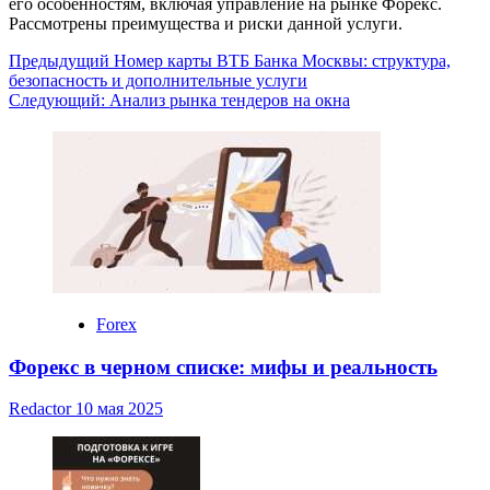
его особенностям, включая управление на рынке Форекс.
Рассмотрены преимущества и риски данной услуги.
Навигация
Предыдущий
Номер карты ВТБ Банка Москвы: структура,
безопасность и дополнительные услуги
записи
Следующий:
Анализ рынка тендеров на окна
Forex
Форекс в черном списке: мифы и реальность
Redactor
10 мая 2025