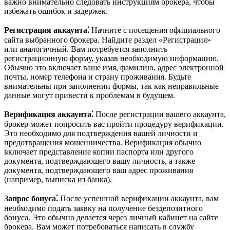
важно внимательно следовать инструкциям брокера, чтобы
избежать ошибок и задержек.
Регистрация аккаунта⁚
Начните с посещения официального
сайта выбранного брокера. Найдите раздел «Регистрация»
или аналогичный. Вам потребуется заполнить
регистрационную форму, указав необходимую информацию.
Обычно это включает ваше имя, фамилию, адрес электронной
почты, номер телефона и страну проживания. Будьте
внимательны при заполнении формы, так как неправильные
данные могут привести к проблемам в будущем.
Верификация аккаунта⁚
После регистрации вашего аккаунта,
брокер может попросить вас пройти процедуру верификации.
Это необходимо для подтверждения вашей личности и
предотвращения мошенничества. Верификация обычно
включает представление копии паспорта или другого
документа, подтверждающего вашу личность, а также
документа, подтверждающего ваш адрес проживания
(например, выписка из банка).
Запрос бонуса⁚
После успешной верификации аккаунта, вам
необходимо подать заявку на получение бездепозитного
бонуса. Это обычно делается через личный кабинет на сайте
брокера. Вам может потребоваться написать в службу