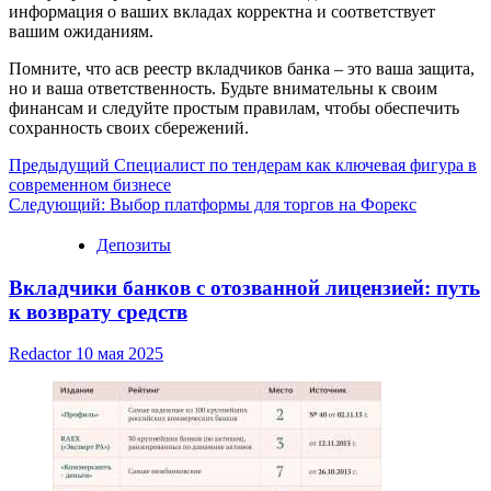
информация о ваших вкладах корректна и соответствует
вашим ожиданиям.
Помните, что асв реестр вкладчиков банка – это ваша защита,
но и ваша ответственность. Будьте внимательны к своим
финансам и следуйте простым правилам, чтобы обеспечить
сохранность своих сбережений.
Навигация
Предыдущий
Специалист по тендерам как ключевая фигура в
современном бизнесе
записи
Следующий:
Выбор платформы для торгов на Форекс
Депозиты
Вкладчики банков с отозванной лицензией: путь
к возврату средств
Redactor
10 мая 2025