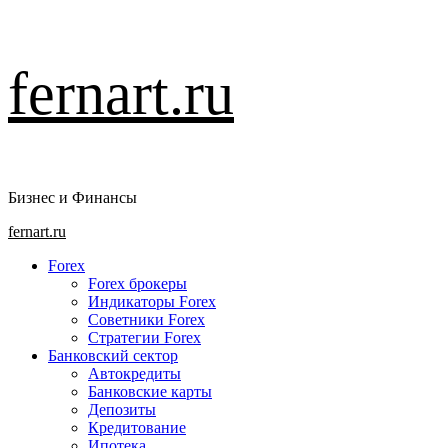
Перейти
fernart.ru
к
содержимому
Бизнес и Финансы
Основное
fernart.ru
меню
Forex
Forex брокеры
Индикаторы Forex
Советники Forex
Стратегии Forex
Банковский сектор
Автокредиты
Банковские карты
Депозиты
Кредитование
Ипотека