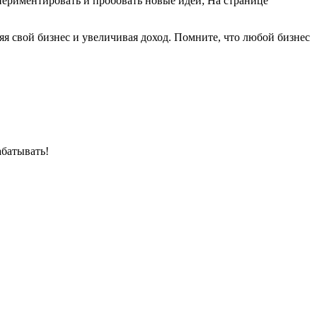
периментировать и пробовать новые идеи; На странице
ряя свой бизнес и увеличивая доход. Помните, что любой бизнес
абатывать!