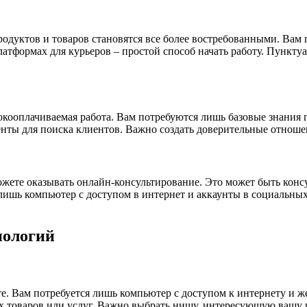
одуктов и товаров становятся все более востребованными. Вам п
латформах для курьеров – простой способ начать работу. Пункту
окооплачиваемая работа. Вам потребуются лишь базовые знания 
нты для поиска клиентов. Важно создать доверительные отношен
ожете оказывать онлайн-консультирование. Это может быть кон
я лишь компьютер с доступом в интернет и аккаунты в социальн
нологий
те. Вам потребуется лишь компьютер с доступом к интернету и 
ых товаров или услуг. Важно выбрать нишу, интересующую вашу