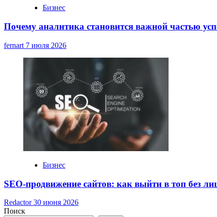
Бизнес
Почему аналитика становится важной частью усп
fernart
7 июля 2026
Бизнес
SEO-продвижение сайтов: как выйти в топ без ли
Redactor
30 июня 2026
Поиск