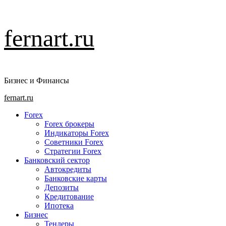
Перейти
fernart.ru
к
содержимому
Бизнес и Финансы
Основное
fernart.ru
меню
Forex
Forex брокеры
Индикаторы Forex
Советники Forex
Стратегии Forex
Банковский сектор
Автокредиты
Банковские карты
Депозиты
Кредитование
Ипотека
Бизнес
Тендеры