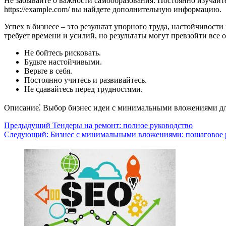
Не забывайте о важности самообразования. Постоянно изучайт
https://example.com/ вы найдете дополнительную информацию.
Успех в бизнесе – это результат упорного труда, настойчивости
требует времени и усилий, но результаты могут превзойти все 
Не бойтесь рисковать.
Будьте настойчивыми.
Верьте в себя.
Постоянно учитесь и развивайтесь.
Не сдавайтесь перед трудностями.
Описание⁚ Выбор бизнес идеи с минимальными вложениями для 
Навигация
Предыдущий
Тендеры на ремонт: полное руководство
Следующий:
Бизнес с минимальными вложениями: пошаговое 
записи