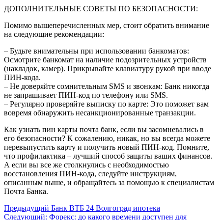
ДОПОЛНИТЕЛЬНЫЕ СОВЕТЫ ПО БЕЗОПАСНОСТИ:
Помимо вышеперечисленных мер, стоит обратить внимание
на следующие рекомендации:
– Будьте внимательны при использовании банкоматов:
Осмотрите банкомат на наличие подозрительных устройств
(накладок, камер). Прикрывайте клавиатуру рукой при вводе
ПИН-кода.
– Не доверяйте сомнительным SMS и звонкам: Банк никогда
не запрашивает ПИН-код по телефону или SMS.
– Регулярно проверяйте выписку по карте: Это поможет вам
вовремя обнаружить несанкционированные транзакции.
Как узнать пин карты почта банк, если вы засомневались в
его безопасности? К сожалению, никак, но вы всегда можете
перевыпустить карту и получить новый ПИН-код. Помните,
что профилактика – лучший способ защиты ваших финансов.
А если вы все же столкнулись с необходимостью
восстановления ПИН-кода, следуйте инструкциям,
описанным выше, и обращайтесь за помощью к специалистам
Почта Банка.
Навигация
Предыдущий
Банк ВТБ 24 Волгоград ипотека
Следующий:
Форекс: до какого времени доступен для