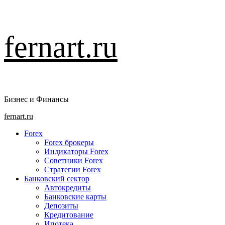
Перейти
fernart.ru
к
содержимому
Бизнес и Финансы
Основное
fernart.ru
меню
Forex
Forex брокеры
Индикаторы Forex
Советники Forex
Стратегии Forex
Банковский сектор
Автокредиты
Банковские карты
Депозиты
Кредитование
Ипотека