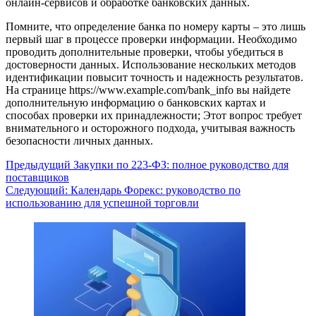
онлайн-сервисов и обработке банковских данных.
Помните, что определение банка по номеру карты – это лишь
первый шаг в процессе проверки информации. Необходимо
проводить дополнительные проверки, чтобы убедиться в
достоверности данных. Использование нескольких методов
идентификации повысит точность и надежность результатов.
На странице https://www.example.com/bank_info вы найдете
дополнительную информацию о банковских картах и
способах проверки их принадлежности; Этот вопрос требует
внимательного и осторожного подхода, учитывая важность
безопасности личных данных.
Навигация
Предыдущий
Закупки по 223-ФЗ: полное руководство для
поставщиков
записи
Следующий:
Календарь Форекс: руководство по
использованию для успешной торговли