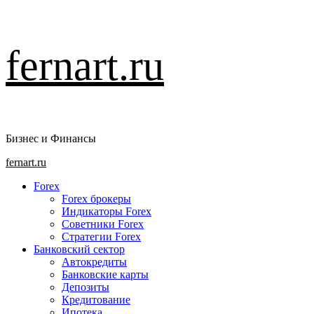
Перейти
fernart.ru
к
содержимому
Бизнес и Финансы
Основное
fernart.ru
меню
Forex
Forex брокеры
Индикаторы Forex
Советники Forex
Стратегии Forex
Банковский сектор
Автокредиты
Банковские карты
Депозиты
Кредитование
Ипотека