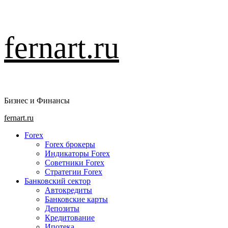
Перейти
fernart.ru
к
содержимому
Бизнес и Финансы
Основное
fernart.ru
меню
Forex
Forex брокеры
Индикаторы Forex
Советники Forex
Стратегии Forex
Банковский сектор
Автокредиты
Банковские карты
Депозиты
Кредитование
Ипотека