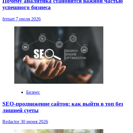
Почему аналитика становится важной частью
успешного бизнеса
fernart
7 июля 2026
Бизнес
SEO-продвижение сайтов: как выйти в топ без
лишней суеты
Redactor
30 июня 2026