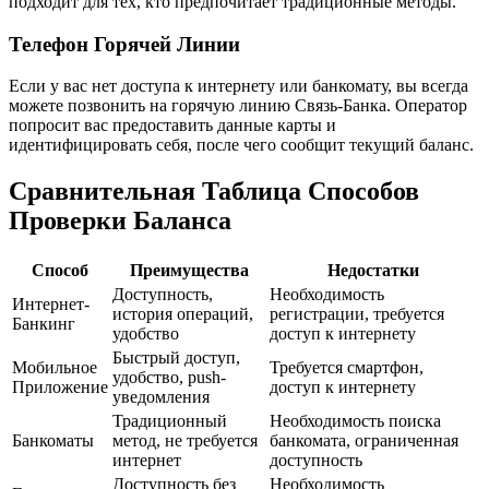
подходит для тех, кто предпочитает традиционные методы.
Телефон Горячей Линии
Если у вас нет доступа к интернету или банкомату, вы всегда
можете позвонить на горячую линию Связь-Банка. Оператор
попросит вас предоставить данные карты и
идентифицировать себя, после чего сообщит текущий баланс.
Сравнительная Таблица Способов
Проверки Баланса
Способ
Преимущества
Недостатки
Доступность,
Необходимость
Интернет-
история операций,
регистрации, требуется
Банкинг
удобство
доступ к интернету
Быстрый доступ,
Мобильное
Требуется смартфон,
удобство, push-
Приложение
доступ к интернету
уведомления
Традиционный
Необходимость поиска
Банкоматы
метод, не требуется
банкомата, ограниченная
интернет
доступность
Доступность без
Необходимость