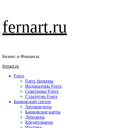
Перейти
fernart.ru
к
содержимому
Бизнес и Финансы
Основное
fernart.ru
меню
Forex
Forex брокеры
Индикаторы Forex
Советники Forex
Стратегии Forex
Банковский сектор
Автокредиты
Банковские карты
Депозиты
Кредитование
Ипотека