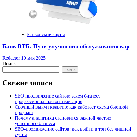
Банковские карты
Банк ВТБ: Пути улучшения обслуживания карт
Redactor
10 мая 2025
Поиск
Поиск
Свежие записи
SEO продвижение сайтов: зачем бизнесу
профессиональная оптимизация
Срочный выкуп квартир: как работает схема быстрой
продажи
Почему аналитика становится важной частью
успешного бизнеса
SEO-продвижение сайтов: как выйти в топ без лишней
суеты