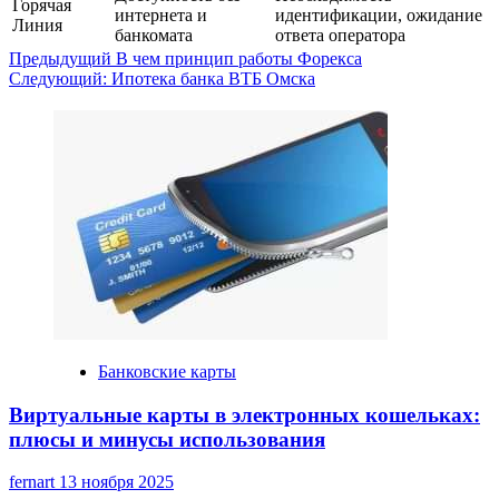
Горячая
интернета и
идентификации, ожидание
Линия
банкомата
ответа оператора
Навигация
Предыдущий
В чем принцип работы Форекса
Следующий:
Ипотека банка ВТБ Омска
записи
Банковские карты
Виртуальные карты в электронных кошельках:
плюсы и минусы использования
fernart
13 ноября 2025