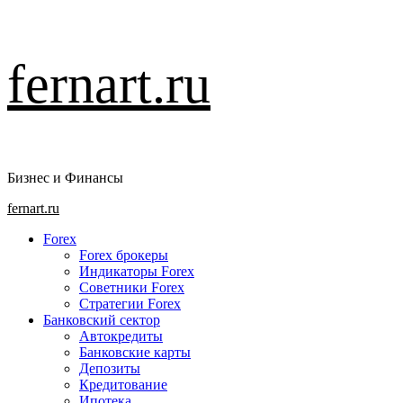
Перейти
fernart.ru
к
содержимому
Бизнес и Финансы
Основное
fernart.ru
меню
Forex
Forex брокеры
Индикаторы Forex
Советники Forex
Стратегии Forex
Банковский сектор
Автокредиты
Банковские карты
Депозиты
Кредитование
Ипотека