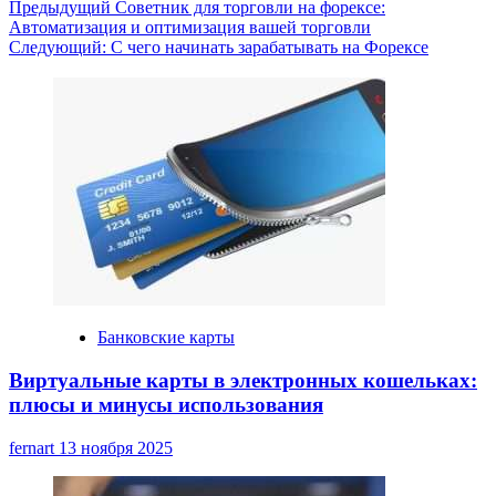
Навигация
Предыдущий
Советник для торговли на форексе:
Автоматизация и оптимизация вашей торговли
записи
Следующий:
С чего начинать зарабатывать на Форексе
Банковские карты
Виртуальные карты в электронных кошельках:
плюсы и минусы использования
fernart
13 ноября 2025