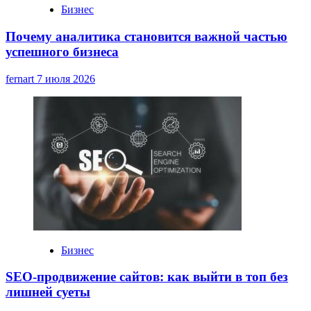
Бизнес
Почему аналитика становится важной частью
успешного бизнеса
fernart
7 июля 2026
Бизнес
SEO-продвижение сайтов: как выйти в топ без
лишней суеты