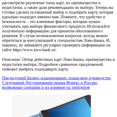
рассмотрели различные типы карт, их преимущества и
недостатки, а также дали рекомендации по выбору. Теперь вы
готовы сделать осознанный выбор и подобрать карту, которая
идеально подходит именно вам. Помните, что удобство и
безопасность – это ключевые факторы, которые нужно
учитывать при выборе финансового продукта; Используйте
полученную информацию для принятия обоснованного
решения. В случае возникновения вопросов, всегда можно
обратиться за консультацией к специалистам Локо-Банка. И,
наконец, не забывайте регулярно проверять информацию на
сайте https://www.loco-bank.ru/.
Описание⁚ Обзор дебетовых карт Локо-Банка, преимущества и
недостатки выбора; Подробное сравнение предложений
поможет выбрать подходящую карту.
Навигация
Предыдущий
Бизнес-планирование: пошаговое руководство
Следующий:
Регулирование рынка Форекс в России:
записи
возможные сценарии и их влияние на трейдеров