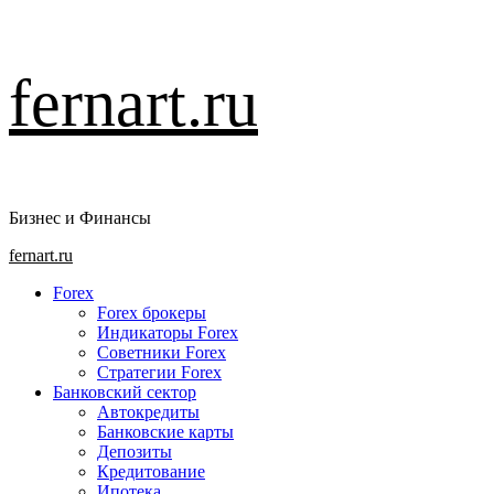
Перейти
fernart.ru
к
содержимому
Бизнес и Финансы
Основное
fernart.ru
меню
Forex
Forex брокеры
Индикаторы Forex
Советники Forex
Стратегии Forex
Банковский сектор
Автокредиты
Банковские карты
Депозиты
Кредитование
Ипотека