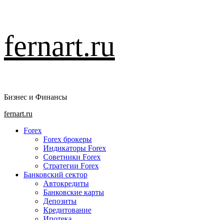
Перейти
fernart.ru
к
содержимому
Бизнес и Финансы
Основное
fernart.ru
меню
Forex
Forex брокеры
Индикаторы Forex
Советники Forex
Стратегии Forex
Банковский сектор
Автокредиты
Банковские карты
Депозиты
Кредитование
Ипотека