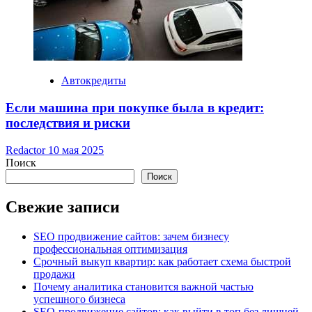
Автокредиты
Если машина при покупке была в кредит:
последствия и риски
Redactor
10 мая 2025
Поиск
Поиск
Свежие записи
SEO продвижение сайтов: зачем бизнесу
профессиональная оптимизация
Срочный выкуп квартир: как работает схема быстрой
продажи
Почему аналитика становится важной частью
успешного бизнеса
SEO-продвижение сайтов: как выйти в топ без лишней