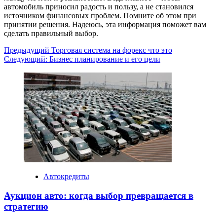
автомобиль приносил радость и пользу, а не становился
источником финансовых проблем. Помните об этом при
принятии решения. Надеюсь, эта информация поможет вам
сделать правильный выбор.
Навигация
Предыдущий
Торговая система на форекс что это
Следующий:
Бизнес планирование и его цели
записи
Автокредиты
Аукцион авто: когда выбор превращается в
стратегию