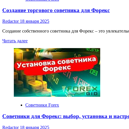
Создание торгового советника для Форекс
Redactor
18 января 2025
Создание собственного советника для Форекс – это увлекател
Прочитать
Читать далее
больше
о
Создание
торгового
советника
для
Форекс
Советники Forex
Советники для Форекс: выбор, установка и настр
Redactor
18 января 2025