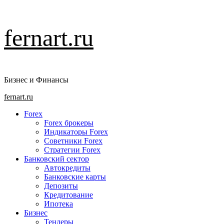
Перейти
fernart.ru
к
содержимому
Бизнес и Финансы
Основное
fernart.ru
меню
Forex
Forex брокеры
Индикаторы Forex
Советники Forex
Стратегии Forex
Банковский сектор
Автокредиты
Банковские карты
Депозиты
Кредитование
Ипотека
Бизнес
Тендеры