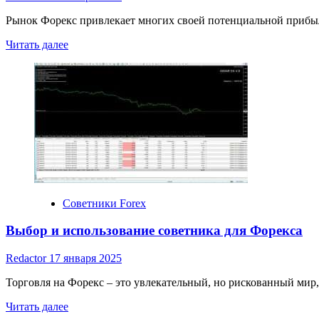
Рынок Форекс привлекает многих своей потенциальной прибыль
Прочитать
Читать далее
больше
о
Советники
для
Форекс:
выбор,
установка
и
настройка
Советники Forex
Выбор и использование советника для Форекса
Redactor
17 января 2025
Торговля на Форекс – это увлекательный, но рискованный мир,
Прочитать
Читать далее
больше