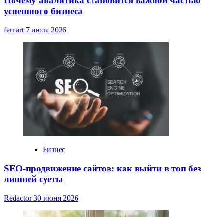
Почему аналитика становится важной частью
успешного бизнеса
fernart
7 июля 2026
Бизнес
SEO-продвижение сайтов: как выйти в топ без
лишней суеты
Redactor
30 июня 2026